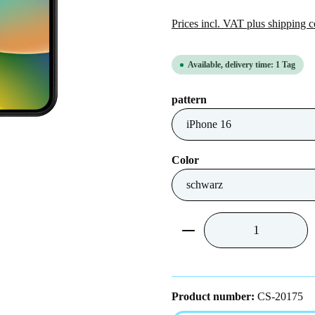
Prices incl. VAT plus shipping c
Available, delivery time: 1 Tag
Select
pattern
Select
Color
Product Quantity: Ent
Product number:
CS-20175