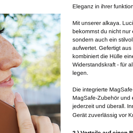
Eleganz in ihrer funktio
Mit unserer alkaya. Luc
bekommst du nicht nur e
sondern auch ein stilvo
aufwertet. Gefertigt au
kombiniert die Hülle ei
Widerstandskraft - für a
legen.
Die integrierte MagSafe-
MagSafe-Zubehör und er
jederzeit und überall. I
Gerät zuverlässig vor K
2.) Vorteile auf einen B