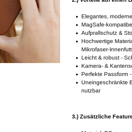
Elegantes, moderne
MagSafe-kompatibel
Aufprallschutz & Sto
Hochwertige Materia
Mikrofaser-Innenfutt
Leicht & robust - S
Kamera- & Kantensch
Perfekte Passform -
Uneingeschränkte Be
nutzbar
3.) Zusätzliche Featur