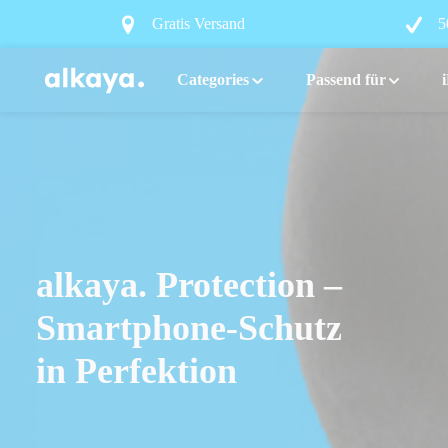
search
Skip to main navigation
Gratis Versand
5
Categories
Passend für
alkaya. Protection –
Smartphone-Schutz
in Perfektion