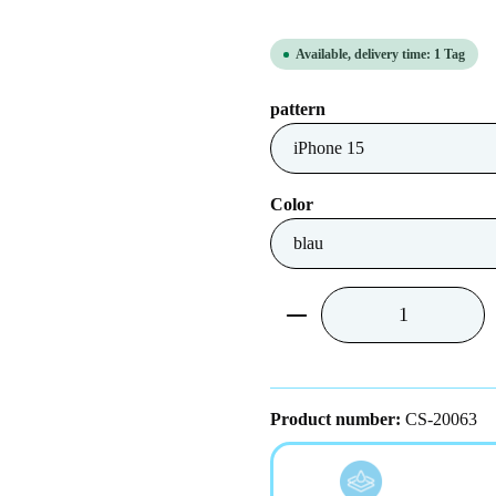
Available, delivery time: 1 Tag
Select
pattern
Select
Color
Product Quantity: Ent
Product number:
CS-20063