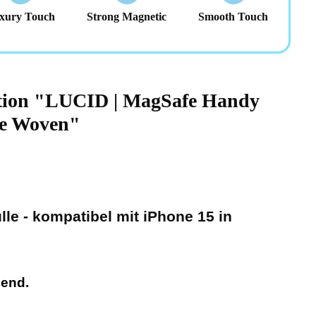
xury Touch
Strong Magnetic
Smooth Touch
ation "LUCID | MagSafe Handy
ne Woven"
le - kompatibel mit iPhone 15 in
zend.