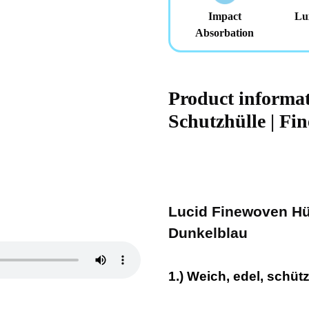
Impact
Lu
Absorbation
Product inform
Schutzhülle | Fi
Lucid Finewoven Hül
Dunkelblau
1.) Weich, edel, schüt