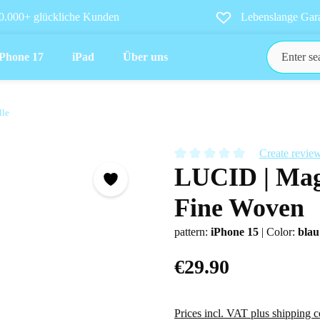
0.000+ glückliche Kunden
Lebenslange Gara
iPhone 17
iPad
Über uns
lle
Create revie
LUCID | Mag
Average rating of 0 out of 5 star
Fine Woven
pattern:
iPhone 15
|
Color:
blau
€29.90
Prices incl. VAT plus shipping c