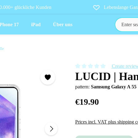
0.000+ glückliche Kunden
Lebenslange Gara
iPhone 17
iPad
Über uns
lle
Create revie
LUCID | Han
Average rating of 0 out of 5 star
pattern:
Samsung Galaxy A 55
€19.90
Prices incl. VAT plus shipping c