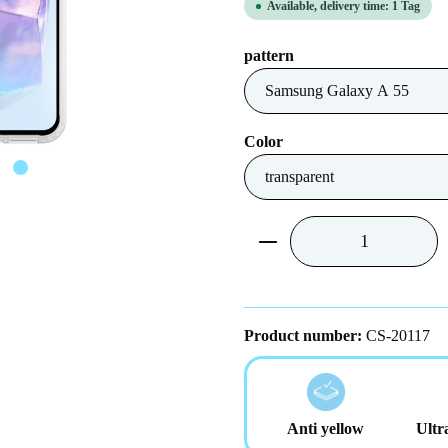
Available, delivery time: 1 Tag
Select
pattern
Select
Color
Product Quantity: Ent
Product number:
CS-20117
Anti yellow
Ultr