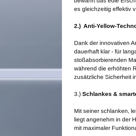
bewahrt das edle Ersch
es gleichzeitig effektiv
2.) Anti-Yellow-Techn
Dank der innovativen An
dauerhaft klar - für la
stoßabsorbierenden Mate
während die erhöhten 
zusätzliche Sicherheit i
3.)
Schlankes & smart
Mit seiner schlanken, l
liegt angenehm in der Ha
mit maximaler Funktiona