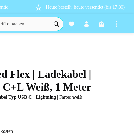
ntie
Heute bestellt, heute versendet (bis 17:30)
Warenkorb enthä
ed Flex | Ladekabel |
n 0 von 5 Sternen
B C+L Weiß, 1 Meter
bel Typ USB C - Lightning
|
Farbe:
weiß
dkosten