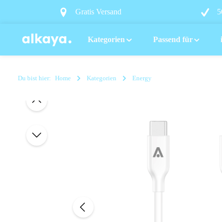
springen
Zur Hauptnavigation springen
Gratis Versand
5
Kategorien
Passend für
Du bist hier:
Home
Kategorien
Energy
Bildergalerie überspringen