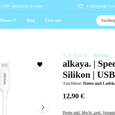
0.000+ glückliche Kunden
Lebenslange Gara
iPhone 17
iPad
Über uns
Bewerten
alkaya. | Spe
Durchschnittliche Bewertung vo
Silikon | US
Anschlüsse:
Daten und Ladeka
12,90 €
Preise inkl. MwSt. zzgl. Versan