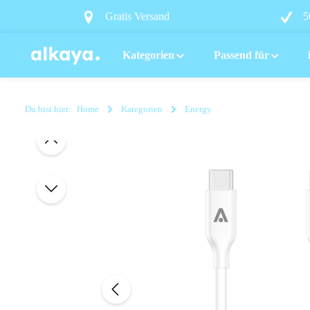
springen
Zur Hauptnavigation springen
Gratis Versand
5
Kategorien
Passend für
Du bist hier:
Home
Kategorien
Energy
Bildergalerie überspringen