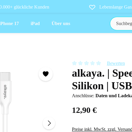
0.000+ glückliche Kunden
Lebenslange Gara
iPhone 17
iPad
Über uns
Bewerten
alkaya. | Spe
Durchschnittliche Bewertung vo
Silikon | US
Anschlüsse:
Daten und Ladek
12,90 €
Preise inkl. MwSt. zzgl. Versan