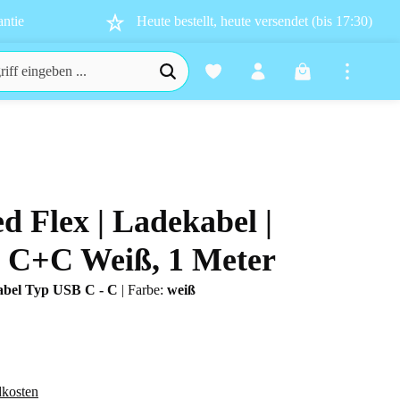
ntie
Heute bestellt, heute versendet (bis 17:30)
Warenkorb enthä
ed Flex | Ladekabel |
n 0 von 5 Sternen
B C+C Weiß, 1 Meter
abel Typ USB C - C
|
Farbe:
weiß
dkosten