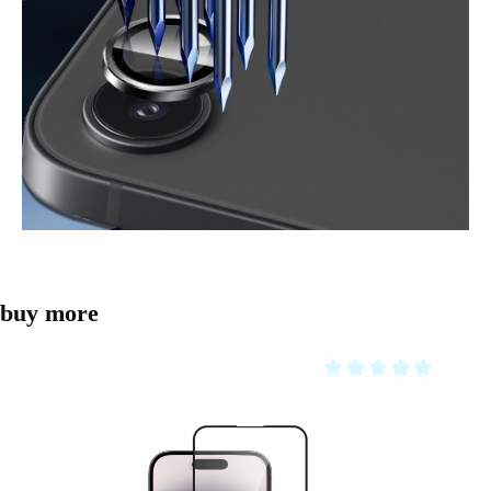
Produktgalerie überspringen
buy more
Durchschnittliche Bewe