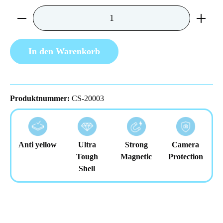
Produkt Anzahl: Gib den gewünschten Wert ein 
In den Warenkorb
Produktnummer:
CS-20003
Anti yellow
Ultra
Strong
Camera
Tough
Magnetic
Protection
Shell